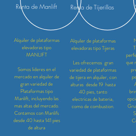
Renta de Manlift
Renta de Tijerillas
Alquiler de plataformas
N
Alquiler de plataformas
elevadoras tipo
T
elevadoras tipo Tijeras
MANLIFT
perfe
que 
Les ofrecemos gran
Somos lideres en el
pr
variedad de plataformas
mercado en alquiler de
pe
de tijera en alquiler, con
gran variedad de
alturas desde 19 hasta
Plataformas tipo
bri
40 pies, tanto
Manlift, incluyendo las
opci
electricas de bateria,
mas altas del mercado.
Grua
como de combustion.
Contamos con Manlifs
S
desde 40 hasta 141 pies
C
de altura